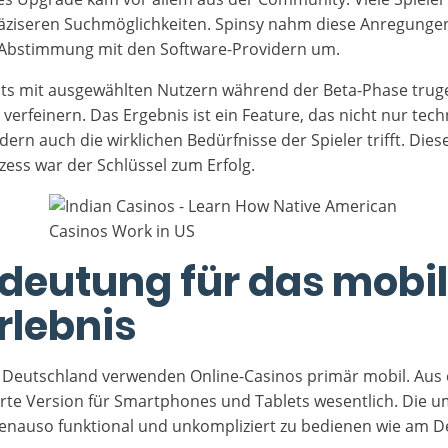
ziseren Suchmöglichkeiten. Spinsy nahm diese Anregunge
in Abstimmung mit den Software-Providern um.
ts mit ausgewählten Nutzern während der Beta-Phase truge
 verfeinern. Das Ergebnis ist ein Feature, das nicht nur tech
dern auch die wirklichen Bedürfnisse der Spieler trifft. Diese
ess war der Schlüssel zum Erfolg.
edeutung für das mobi
rlebnis
 in Deutschland verwenden Online-Casinos primär mobil. Au
erte Version für Smartphones und Tablets wesentlich. Die 
 genauso funktional und unkompliziert zu bedienen wie am D