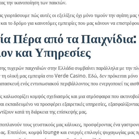
τας την ικανοποίηση των παικτών.
ας γιορτάσουμε πώς αυτές οι εξελίξεις όχι μόνο τιμούν την αγάπη μας
ν και το δρόμο για καινοτόμες εμπειρίες που μας κάνουν να επιστρέφο
ία Πέρα από τα Παιχνίδια:
ον και Υπηρεσίες
ης τυχερών παιχνιδιών στην Ελλάδα συμβαίνει παράλληλα με την πλο
 τη ολική μας εμπειρία στο Verde Casino. Εδώ, δεν πρόκειται μόνο 
 κατασκευή ενός εντυπωσιακού περιβάλλοντος που ενεργοποιεί τις αισθ
ς καλωσορίζει κομψός σχεδιασμός και μια ατμόσφαιρα που ακτινοβο
ναι εκπαιδευμένο να προσφέρει εξαιρετικές υπηρεσίες, εξασφαλίζοντας
ντίζουν κατά τη διάρκεια της επίσκεψής μας.
ποπλανούν τους γευστικούς μας κάλυκες, προσφέροντας ένα γαστρονομ
 μας. Επιπλέον, κομψά lounge και ενεργές επιλογές ψυχαγωγίας μας 