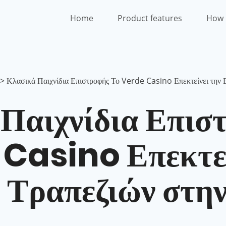
Home
Product features
How 
>
Κλασικά Παιχνίδια Επιστροφής Το Verde Casino Επεκτείνει την 
Παιχνίδια Επισ
Casino Επεκτεί
 Τραπεζιών στη