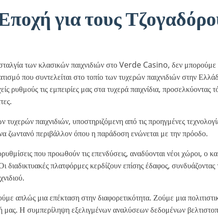
Εποχή για τους Τζογαδόρο
σταλγία των κλασικών παιχνιδιών στο Verde Casino, δεν μπορούμε
ισμό που συντελείται στο τοπίο των τυχερών παιχνιδιών στην Ελλάδ
ίς ρυθμούς τις εμπειρίες μας στα τυχερά παιχνίδια, προσελκύοντας τ
τες.
ν τυχερών παιχνιδιών, υποστηριζόμενη από τις προηγμένες τεχνολογί
να ζωντανό περιβάλλον όπου η παράδοση ενώνεται με την πρόοδο.
ρρυθμίσεις που προωθούν τις επενδύσεις, αναδύονται νέοι χώροι, ο κ
 Οι διαδικτυακές πλατφόρμες κερδίζουν επίσης έδαφος, συνδυάζοντας 
χνιδιού.
ούμε απλώς μια επέκταση στην διαφορετικότητα. Ζούμε μια πολιτιστ
ή μας. Η συμπερίληψη εξελιγμένων αναλύσεων δεδομένων βελτιστοποι