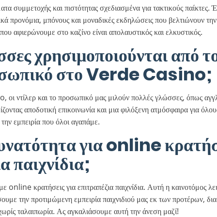
τα συμμετοχής και πιστότητας σχεδιασμένα για τακτικούς παίκτες. 
ά προνόμια, μπόνους και μοναδικές εκδηλώσεις που βελτιώνουν την ε
 που αφιερώνουμε στο καζίνο είναι απολαυστικός και ελκυστικός.
σσες χρησιμοποιούνται από το
οσωπικό στο Verde Casino;
, οι ντίλερ και το προσωπικό μας μιλούν πολλές γλώσσες, όπως αγγλ
ίζοντας αποδοτική επικοινωνία και μια φιλόξενη ατμόσφαιρα για όλους
 την εμπειρία που όλοι αγαπάμε.
υνατότητα για online κρατήσ
α παιχνίδια;
ε online κρατήσεις για επιτραπέζια παιχνίδια. Αυτή η καινοτόμος λει
ουμε την προτιμώμενη εμπειρία παιχνιδιού μας εκ των προτέρων, δια
χωρίς ταλαιπωρία. Ας αγκαλιάσουμε αυτή την άνεση μαζί!