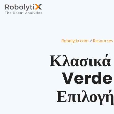
Robolytix.com
>
Resources
Κλασικά 
Verde 
Επιλογή