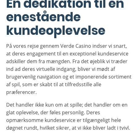
En dedikation til en
enestående
kundeoplevelse
På vores rejse gennem Verde Casino indser vi snart,
at deres engagement til en exceptionel kundeservice
adskiller dem fra mængden. Fra det øjeblik vi træder
ind ad deres virtuelle indgang, bliver vi mødt af
brugervenlig navigation og et imponerende sortiment
af spil, som er skabt til at tilfredsstille alle
præferencer.
Det handler ikke kun om at spille; det handler om en
glat oplevelse, der føles personlig. Deres
opmærksomme kundeservice er tilgængeligt hele
døgnet rundt, hvilket sikrer, at vi ikke bliver ladt i tvivl.