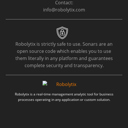
Contact:
info@robolytix.com
Robolytix is strictly safe to use. Sonars are an
open source code which enables you to use
them literally in any platform and guarantees
complete security and transparency.
Robolytix is a real-time management analytic tool for business
processes operating in any application or custom solution.