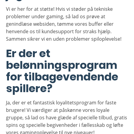
Vi er her for at støtte! Hvis vi støder på tekniske
problemer under gaming, så lad os prøve at
genindlæse websiden, tømme vores buffer eller
henvende os til kundesupport for straks hjælp.
Sammen sikrer vi en uden problemer spiloplevelse!
Er der et
belønningsprogram
for tilbagevendende
spillere?
Ja, der er et fantastisk loyalitetsprogram for faste
brugere! Vi værdiger at påskønne vores loyale
gruppe, så lad os have glæde af specielle tilbud, gratis
spins og specielle begivenheder i fællesskab og løfte
vores gamingoplevelse til nye niveauer!