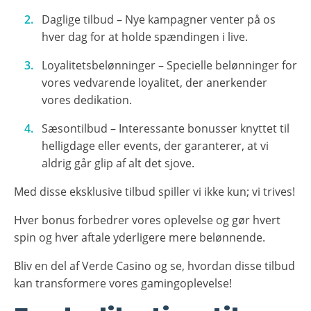
Daglige tilbud – Nye kampagner venter på os
hver dag for at holde spændingen i live.
Loyalitetsbelønninger – Specielle belønninger for
vores vedvarende loyalitet, der anerkender
vores dedikation.
Sæsontilbud – Interessante bonusser knyttet til
helligdage eller events, der garanterer, at vi
aldrig går glip af alt det sjove.
Med disse eksklusive tilbud spiller vi ikke kun; vi trives!
Hver bonus forbedrer vores oplevelse og gør hvert
spin og hver aftale yderligere mere belønnende.
Bliv en del af Verde Casino og se, hvordan disse tilbud
kan transformere vores gamingoplevelse!