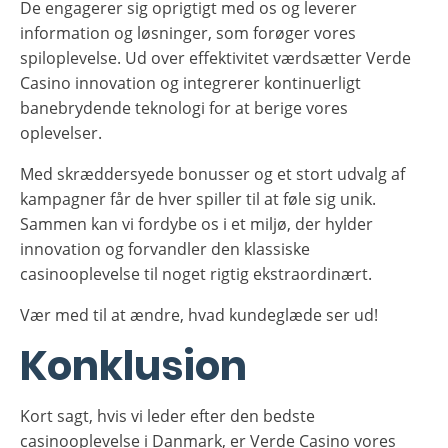
De engagerer sig oprigtigt med os og leverer
information og løsninger, som forøger vores
spiloplevelse. Ud over effektivitet værdsætter Verde
Casino innovation og integrerer kontinuerligt
banebrydende teknologi for at berige vores
oplevelser.
Med skræddersyede bonusser og et stort udvalg af
kampagner får de hver spiller til at føle sig unik.
Sammen kan vi fordybe os i et miljø, der hylder
innovation og forvandler den klassiske
casinooplevelse til noget rigtig ekstraordinært.
Vær med til at ændre, hvad kundeglæde ser ud!
Konklusion
Kort sagt, hvis vi leder efter den bedste
casinooplevelse i Danmark, er Verde Casino vores