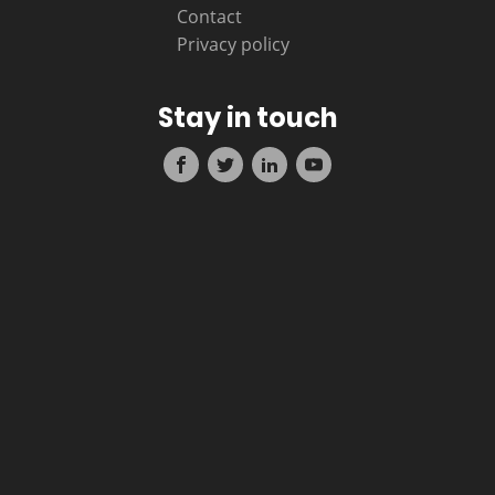
Contact
Privacy policy
Stay in touch