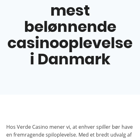
mest
belønnende
casinooplevelse
i Danmark
Hos Verde Casino mener vi, at enhver spiller bør have
en fremragende spiloplevelse. Med et bredt udvalg af