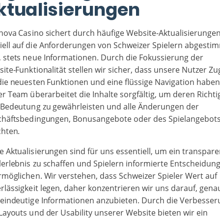
egelmäßige Website-
ktualisierungen
nova Casino sichert durch häufige Website-Aktualisierungen
iell auf die Anforderungen von Schweizer Spielern abgesti
, stets neue Informationen. Durch die Fokussierung der
ite-Funktionalität stellen wir sicher, dass unsere Nutzer Z
die neuesten Funktionen und eine flüssige Navigation haben
r Team überarbeitet die Inhalte sorgfältig, um deren Richti
Bedeutung zu gewährleisten und alle Änderungen der
häftsbedingungen, Bonusangebote oder des Spielangebots
hten.
e Aktualisierungen sind für uns essentiell, um ein transpar
lerlebnis zu schaffen und Spielern informierte Entscheidun
rmöglichen. Wir verstehen, dass Schweizer Spieler Wert auf
rlässigkeit legen, daher konzentrieren wir uns darauf, gena