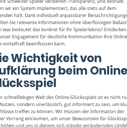
Casinova Casino wissen wir, wie wichtig es ist, über Konditi
Updates informiert zu sein
https://casinovacasino.eu/de-ch
re Schweizer Spieler verdienen Transparenz, und deshalb
n wir ein System implementiert, das alle stets auf dem
enden hält. Dank individuell anpassbarer Benachrichtigung
lten Sie relevante Informationen ohne überflüssigen Ballast
 was bedeutet das konkret für Ihr Spielerlebnis? Entdecken 
unser Engagement für deutliche Kommunikation Ihre Online
e vorteilhaft beeinflussen kann.
ie Wichtigkeit von
ufklärung beim Onlin
lücksspiel
er schnelllebigen Welt des Online-Glücksspiels ist es nicht n
Nutzen, sondern unerlässlich, gut informiert zu sein, um kl