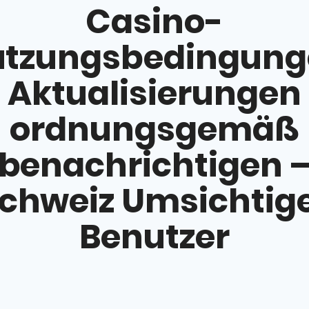
Warum Casinova
Casino-
utzungsbedingung
Aktualisierungen
ordnungsgemäß
benachrichtigen 
chweiz Umsichtig
Benutzer