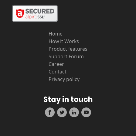
Home
How It Works
Product features
Support Forum
Career
Contact
Privacy policy
Stay in touch