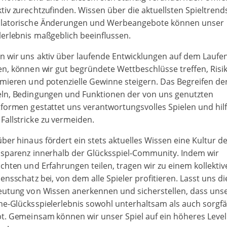
hlüsse treffen zu können. Wir müssen der Information der
ler Vorrang einräumen, um unser Bewusstsein für Glückssp
rhöhen und uns in diesem sich ständig verändernden Umfe
ktiv zurechtzufinden. Wissen über die aktuellsten Spieltrend
latorische Änderungen und Werbeangebote können unser
lerlebnis maßgeblich beeinflussen.
 wir uns aktiv über laufende Entwicklungen auf dem Lauf
en, können wir gut begründete Wettbeschlüsse treffen, Risi
mieren und potenzielle Gewinne steigern. Das Begreifen de
ln, Bedingungen und Funktionen der von uns genutzten
tformen gestattet uns verantwortungsvolles Spielen und hilf
 Fallstricke zu vermeiden.
ber hinaus fördert ein stets aktuelles Wissen eine Kultur d
sparenz innerhalb der Glücksspiel-Community. Indem wir
ichten und Erfahrungen teilen, tragen wir zu einem kollekti
ensschatz bei, von dem alle Spieler profitieren. Lasst uns di
utung von Wissen anerkennen und sicherstellen, dass uns