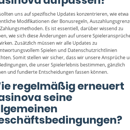
er Mitteilung von
asinova aufpassen?
sollten uns auf spezifische Updates konzentrieren, wie etwa
ntliche Modifikationen der Bonusregeln, Auszahlungsgren
Zahlungsmethoden. Es ist essentiell, darüber wissend zu
ben, wie sich diese Änderungen auf unsere Spieleransprüch
irken. Zusätzlich müssen wir alle Updates zu
ntwortungsvollem Spielen und Datenschutzrichtlinien
hten. Somit stellen wir sicher, dass wir unsere Ansprüche 
Bedingungen, die unser Spielerlebnis bestimmen, gänzlich
en und fundierte Entscheidungen fassen können.
ie regelmäßig erneuert
asinova seine
llgemeinen