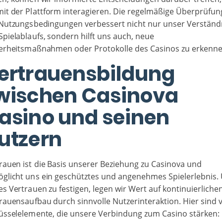
 wir uns über diese Aktualisierungen auf dem Laufenden
en, können wir informierte Entscheidungen darüber treffen,
mit der Plattform interagieren. Die regelmäßige Überprüfun
Nutzungsbedingungen verbessert nicht nur unser Verständ
Spielablaufs, sondern hilft uns auch, neue
erheitsmaßnahmen oder Protokolle des Casinos zu erkenne
ertrauensbildung
wischen Casinova
asino und seinen
utzern
rauen ist die Basis unserer Beziehung zu Casinova und
glicht uns ein geschütztes und angenehmes Spielerlebnis
es Vertrauen zu festigen, legen wir Wert auf kontinuierliche