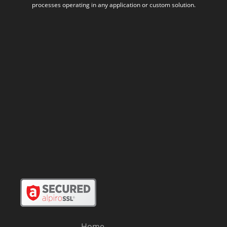
processes operating in any application or custom solution.
Home