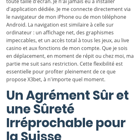
smartphones et tablettes, s'adaptant parfaitement à
toute taille d'écran. Je n'ai jamais eu à installer
d'application dédiée. Je me connecte directement via
le navigateur de mon iPhone ou de mon téléphone
Android. La navigation est similaire à celle sur
ordinateur : un affichage net, des graphismes
impeccables, et un accès total à tous les jeux, au live
casino et aux fonctions de mon compte. Que je sois
en déplacement, en moment de répit ou chez moi, ma
partie me suit sans restriction. Cette flexibilité est
essentielle pour profiter pleinement de ce que
propose X3bet, à n'importe quel moment.
Un Agrément Sûr et
une Sûreté
Irréprochable pour