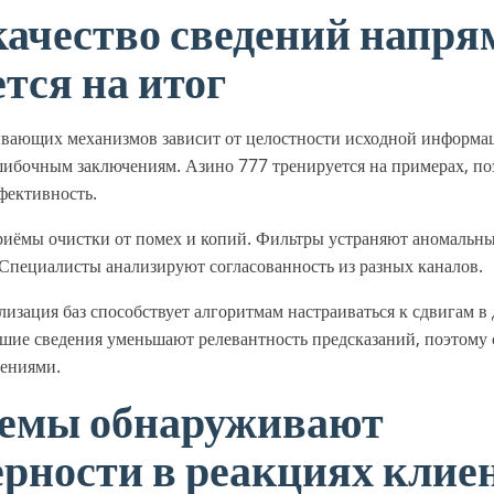
качество сведений напр
тся на итог
ывающих механизмов зависит от целостности исходной информ
ибочным заключениям. Азино 777 тренируется на примерах, по
фективность.
иёмы очистки от помех и копий. Фильтры устраняют аномальны
Специалисты анализируют согласованность из разных каналов.
лизация баз способствует алгоритмам настраиваться к сдвигам в
вшие сведения уменьшают релевантность предсказаний, поэтому
дениями.
темы обнаруживают
рности в реакциях клие