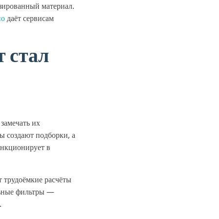
зированный материал.
но
даёт сервисам
 стал
замечать их
ы создают подборки, а
ункционирует в
 трудоёмкие расчёты
льные фильтры —
.