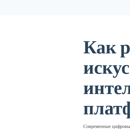
Как 
искус
инте
плат
Современные цифровые