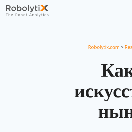
Robolytix.com
>
Re
Как
искусс
нын