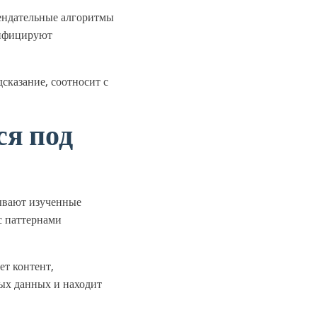
мендательные алгоритмы
тифицируют
сказание, соотносит с
ся под
ывают изученные
с паттернами
ет контент,
ых данных и находит