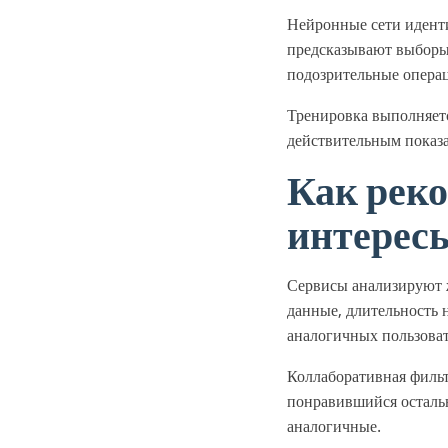
Нейронные сети иденти
предсказывают выборы
подозрительные опера
Тренировка выполняетс
действительным показа
Как рек
интерес
Сервисы анализируют 
данные, длительность 
аналогичных пользоват
Коллаборативная фильт
понравившийся осталь
аналогичные.