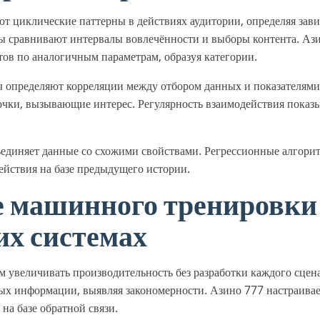
т циклические паттерны в действиях аудитории, определяя зав
ы сравнивают интервалы вовлечённости и выборы контента. Аз
ов по аналогичным параметрам, образуя категории.
ы определяют корреляции между отбором данных и показателям
чки, вызывающие интерес. Регулярность взаимодействия показ
ъединяет данные со схожими свойствами. Регрессионные алгор
ействия на базе предыдущего истории.
е машинного тренировки
х системах
м увеличивать производительность без разработки каждого сцен
х информации, выявляя закономерности. Азино 777 настраивает
на базе обратной связи.