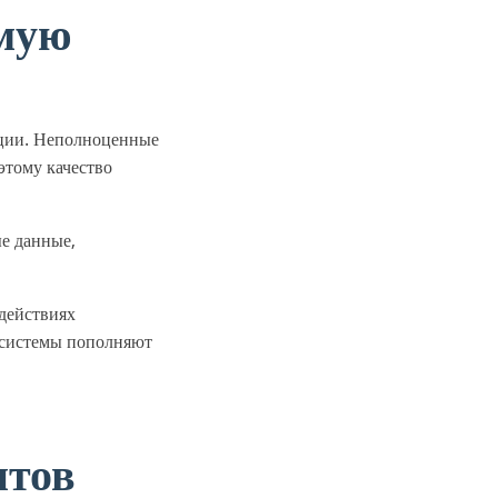
ямую
ации. Неполноценные
этому качество
е данные,
 действиях
 системы пополняют
нтов