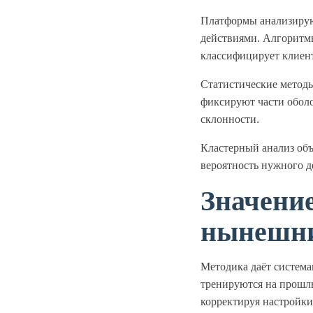
Платформы анализирую
действиями. Алгоритм
классифицирует клиент
Статистические метод
фиксируют части оболо
склонности.
Кластерный анализ об
вероятность нужного д
Значени
нынешни
Методика даёт система
тренируются на прошлы
корректируя настройки 