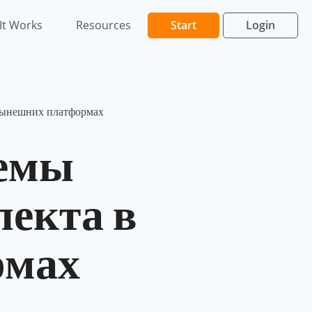
It Works
Resources
Start
Login
 нынешних платформах
темы
лекта в
рмах