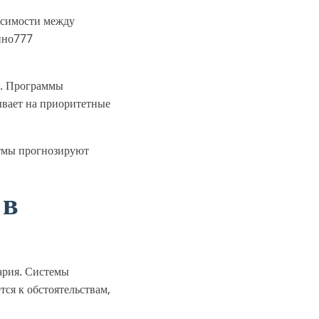
исимости между
ино777
и. Программы
ывает на приоритетные
итмы прогнозируют
 в
ария. Системы
ся к обстоятельствам,