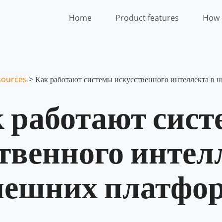
Home
Product features
How 
sources
>
Как работают системы искусственного интеллекта в
 работают сис
твенного интел
ешних платфо