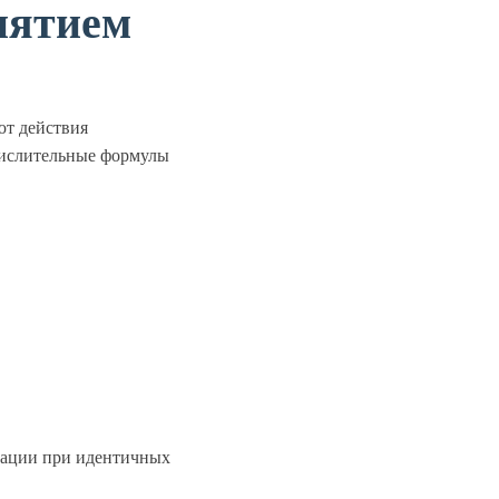
онятием
ют действия
числительные формулы
ерации при идентичных